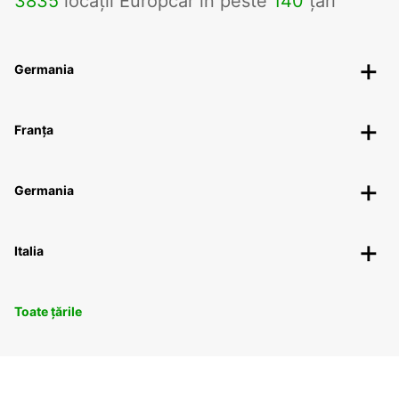
3835
locații Europcar în peste
140
țări
Germania
Franța
Germania
Italia
Toate țările