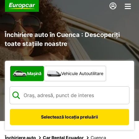
Închiriere auto în Cuenca : Descoperiți
toate stațiile noastre
Ce tip de vehicul?
Mașină
Vehicule Autoutilitare
Selectează locația preluării
Închiriere auto
Car Rental Ecuador
Cuenca