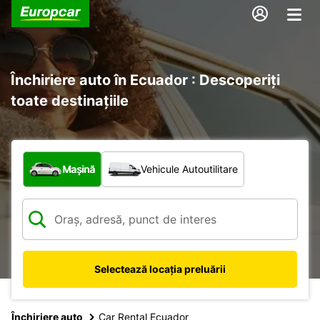
Închiriere auto în Ecuador : Descoperiți
toate destinațiile
Ce tip de vehicul?
Mașină
Vehicule Autoutilitare
Selectează locația preluării
Închiriere auto
Car Rental Ecuador