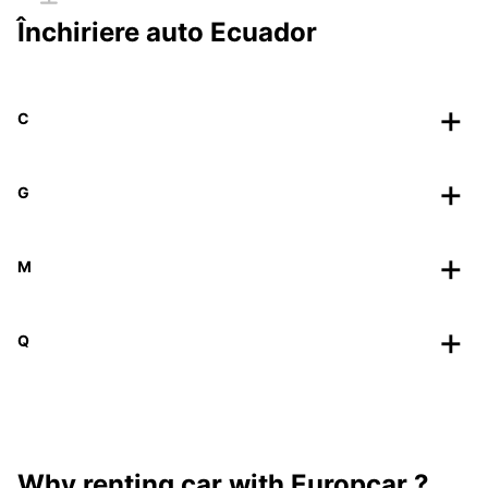
Închiriere auto Ecuador
C
G
M
Q
Why renting car with Europcar ?