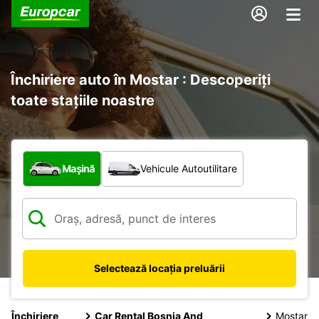
Închiriere auto în Mostar : Descoperiți
toate stațiile noastre
Ce tip de vehicul?
Mașină
Vehicule Autoutilitare
Selectează locația preluării
Închiriere
Car Rental Bosnia And
Mostar