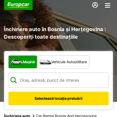
Închiriere auto în Bosnia și Herțegovina :
Descoperiți toate destinațiile
Ce tip de vehicul?
Mașină
Vehicule Autoutilitare
Selectează locația preluării
Închiriere auto
Car Rental Bosnia And Herzegovina