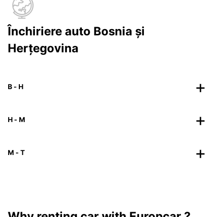
Închiriere auto Bosnia și
Herțegovina
B - H
H - M
M - T
Why renting car with Europcar ?