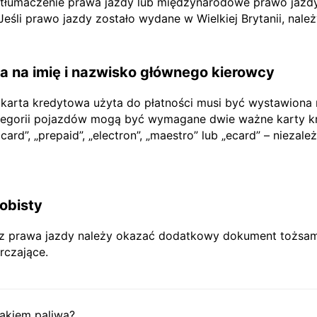
e tłumaczenie prawa jazdy lub międzynarodowe prawo jazdy
li prawo jazdy zostało wydane w Wielkiej Brytanii, nale
 na imię i nazwisko głównego kierowcy
 karta kredytowa użyta do płatności musi być wystawiona
tegorii pojazdów mogą być wymagane dwie ważne karty kr
rd”, „prepaid”, „electron”, „maestro” lub „ecard” – niezależ
obisty
prawa jazdy należy okazać dodatkowy dokument tożsamoś
rczające.
akiem paliwa?