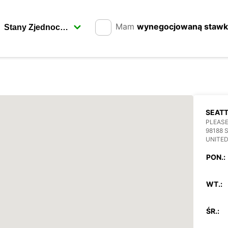
Mam
wynegocjowaną staw
SEATT
PLEASE
98188 
UNITED
PON.:
WT.:
ŚR.: