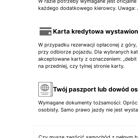
W razie potrzeby wymagane jest oficjaln
każdego dodatkowego kierowcy. Uwaga: Jeś
Karta kredytowa wystawiona
W przypadku rezerwacji opłaconej z góry,
przy odbiorze pojazdu. Dla wybranych ka
akceptowane karty z oznaczeniem: „debit ca
na przedniej, czy tylnej stronie karty.
Twój paszport lub dowód os
Wymagane dokumenty tożsamości: Oprócz 
osobisty. Samo prawo jazdy nie jest wysta
Czy muszę zwrócić samochód z pełnym b