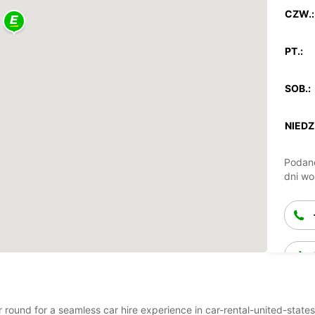
CZW.:
PT.:
SOB.:
NIEDZ.
Podane
dni wo
ar round for a seamless car hire experience in car-rental-united-state