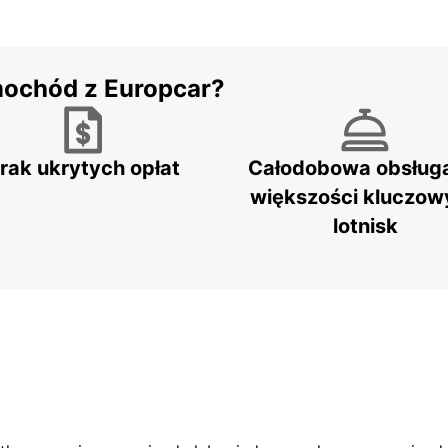
mochód z Europcar?
rak ukrytych opłat
Całodobowa obsług
większości kluczow
lotnisk