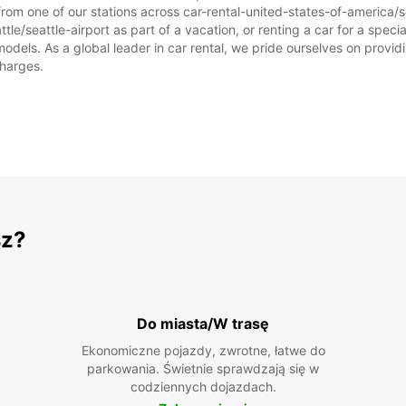
rom one of our stations across car-rental-united-states-of-america/se
tle/seattle-airport as part of a vacation, or renting a car for a special
ls. As a global leader in car rental, we pride ourselves on providin
charges.
sz?
Do miasta/W trasę
Ekonomiczne pojazdy, zwrotne, łatwe do
parkowania. Świetnie sprawdzają się w
codziennych dojazdach.