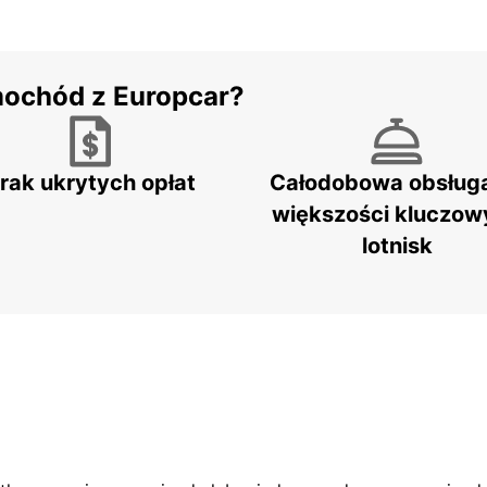
mochód z Europcar?
rak ukrytych opłat
Całodobowa obsług
większości kluczow
lotnisk