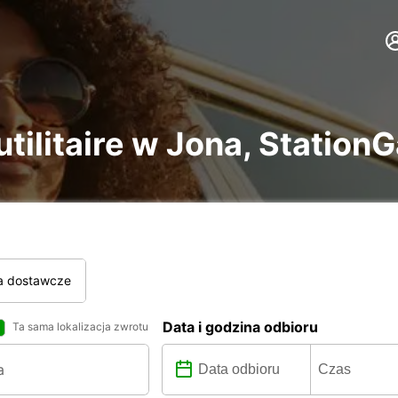
tilitaire w Jona, StationG
a dostawcze
Data i godzina odbioru
Ta sama lokalizacja zwrotu