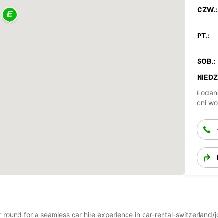
CZW.:
PT.:
SOB.:
NIEDZ.
Podane
dni wo
ear round for a seamless car hire experience in car-rental-switzerlan