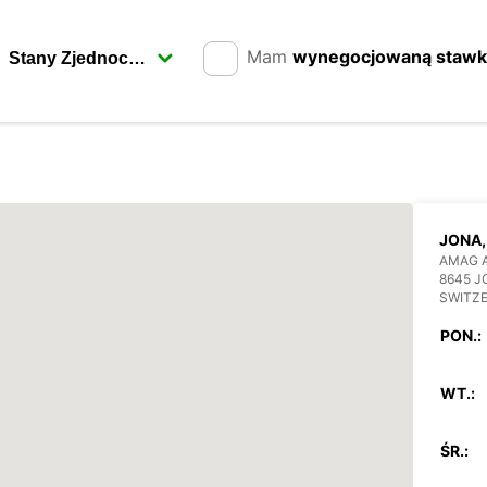
Mam
wynegocjowaną staw
JONA,
AMAG 
8645 J
SWITZ
PON.:
WT.:
ŚR.: