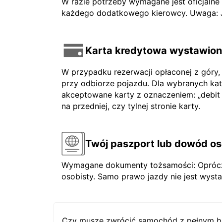
W razie potrzeby wymagane jest oficjaln
każdego dodatkowego kierowcy. Uwaga: Jeś
Karta kredytowa wystawiona
W przypadku rezerwacji opłaconej z góry,
przy odbiorze pojazdu. Dla wybranych ka
akceptowane karty z oznaczeniem: „debit ca
na przedniej, czy tylnej stronie karty.
Twój paszport lub dowód os
Wymagane dokumenty tożsamości: Oprócz 
osobisty. Samo prawo jazdy nie jest wysta
Czy muszę zwrócić samochód z pełnym b