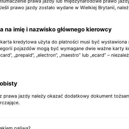
e tłumaczenie prawa jazdy lub międzynarodowe prawo jazdy
li prawo jazdy zostało wydane w Wielkiej Brytanii, nale
 na imię i nazwisko głównego kierowcy
 karta kredytowa użyta do płatności musi być wystawiona
tegorii pojazdów mogą być wymagane dwie ważne karty kr
rd”, „prepaid”, „electron”, „maestro” lub „ecard” – niezależ
obisty
prawa jazdy należy okazać dodatkowy dokument tożsamoś
rczające.
akiem paliwa?