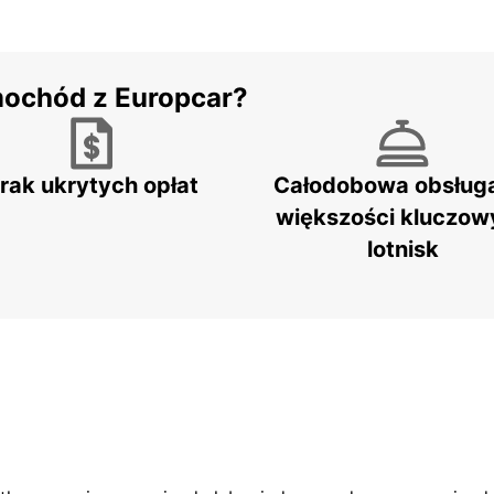
mochód z Europcar?
rak ukrytych opłat
Całodobowa obsług
większości kluczow
lotnisk