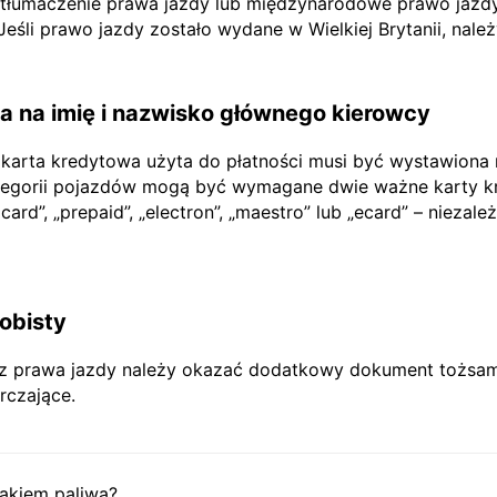
e tłumaczenie prawa jazdy lub międzynarodowe prawo jazdy
li prawo jazdy zostało wydane w Wielkiej Brytanii, nale
 na imię i nazwisko głównego kierowcy
 karta kredytowa użyta do płatności musi być wystawiona
tegorii pojazdów mogą być wymagane dwie ważne karty kr
rd”, „prepaid”, „electron”, „maestro” lub „ecard” – niezależ
obisty
prawa jazdy należy okazać dodatkowy dokument tożsamoś
rczające.
akiem paliwa?