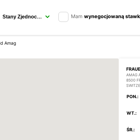
Mam
wynegocjowaną staw
ld Amag
FRAU
AMAG 
8500 
SWITZ
PON.:
WT.:
ŚR.: