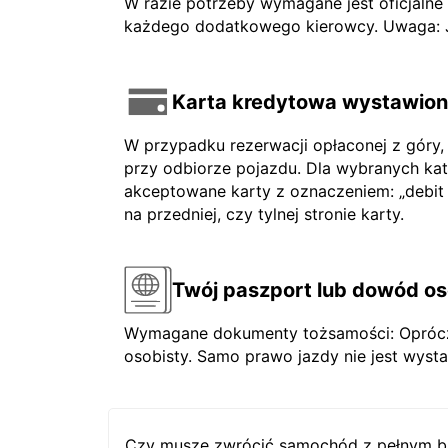
W razie potrzeby wymagane jest oficjaln
każdego dodatkowego kierowcy. Uwaga: Jeś
Karta kredytowa wystawiona
W przypadku rezerwacji opłaconej z góry,
przy odbiorze pojazdu. Dla wybranych ka
akceptowane karty z oznaczeniem: „debit ca
na przedniej, czy tylnej stronie karty.
Twój paszport lub dowód os
Wymagane dokumenty tożsamości: Oprócz 
osobisty. Samo prawo jazdy nie jest wysta
Czy muszę zwrócić samochód z pełnym b