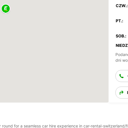
CZW.:
PT.:
SOB.:
NIEDZ.
Podane
dni wo
ar round for a seamless car hire experience in car-rental-switzerlan