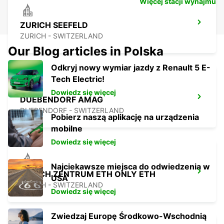
Więcej stacji wynajmu
ZURICH SEEFELD
ZURICH - SWITZERLAND
Our Blog articles in Polska
Odkryj nowy wymiar jazdy z Renault 5 E-
Tech Electric!
Dowiedz się więcej
DUEBENDORF AMAG
DUEBENDORF - SWITZERLAND
Pobierz naszą aplikację na urządzenia
mobilne
Dowiedz się więcej
Najciekawsze miejsca do odwiedzenia w
ZURICH ZENTRUM ETH ONLY ETH
USA
ZURICH - SWITZERLAND
Dowiedz się więcej
Zwiedzaj Europę Środkowo-Wschodnią