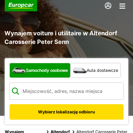
Wynajem voiture i utilitaire w Altendorf
Carosserie Peter Senn
Jaki typ pojazdu?
Samochody osobowe
Auta dostawcze
Wybierz lokalizację odbioru
Wynajem
Altendorf
Altendorf Carosserie Peter