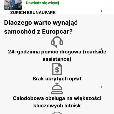
Dowiedz się więcej
ZURICH BRUNAUPARK
ZURICH - SWITZERLAND
Dlaczego warto wynająć
samochód z Europcar?
ZURYCH MIASTO
24-godzinna pomoc drogowa (roadside
ZURICH - SWITZERLAND
assistance)
Brak ukrytych opłat
ZURICH NORTH OERLIKON
ZURICH - SWITZERLAND
Całodobowa obsługa na większości
kluczowych lotnisk