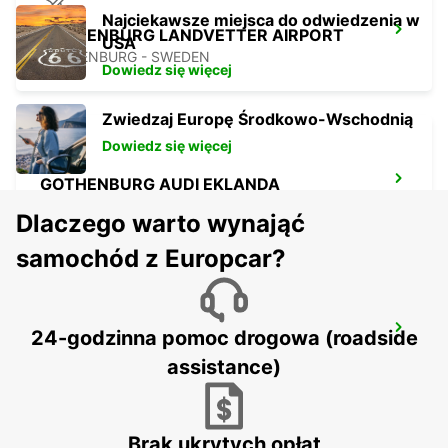
Najciekawsze miejsca do odwiedzenia w
GOTHENBURG LANDVETTER AIRPORT
USA
GOTHENBURG - SWEDEN
Dowiedz się więcej
Zwiedzaj Europę Środkowo-Wschodnią
Dowiedz się więcej
GOTHENBURG AUDI EKLANDA
MOLNDAL - SWEDEN
Dlaczego warto wynająć
samochód z Europcar?
GOTHENBURG SISJON
24-godzinna pomoc drogowa (roadside
ASKIM - SWEDEN
assistance)
Brak ukrytych opłat