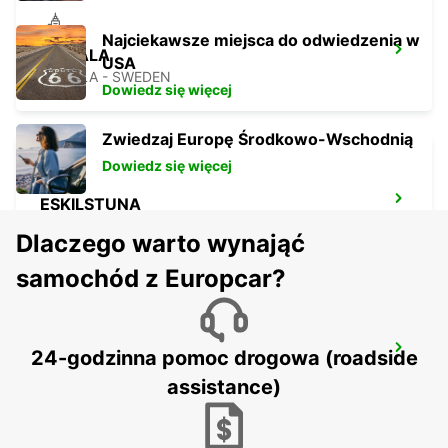
Najciekawsze miejsca do odwiedzenia w
MOTALA
USA
MOTALA - SWEDEN
Dowiedz się więcej
Zwiedzaj Europę Środkowo-Wschodnią
Dowiedz się więcej
ESKILSTUNA
ESKILSTUNA - SWEDEN
Dlaczego warto wynająć
samochód z Europcar?
OREBRO
24-godzinna pomoc drogowa (roadside
OREBRO - SWEDEN
assistance)