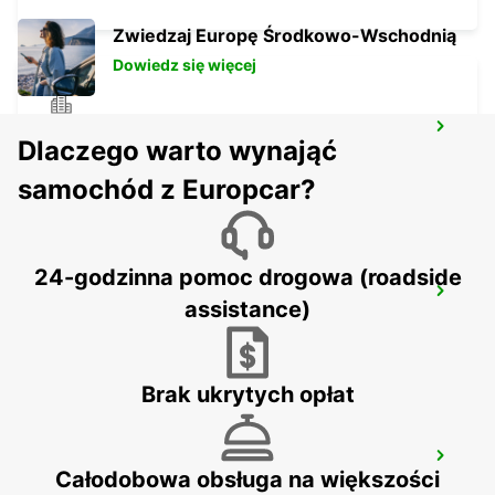
Zwiedzaj Europę Środkowo-Wschodnią
Dowiedz się więcej
PALMA DE MAJORKA AIRPORT
Dlaczego warto wynająć
PALMA DE MALLORCA - SPAIN
samochód z Europcar?
24-godzinna pomoc drogowa (roadside
MENORCA AIRPORT
assistance)
MENORCA - SPAIN
Brak ukrytych opłat
MALLORCA PAGUERA
Całodobowa obsługa na większości
PAGUERA - SPAIN