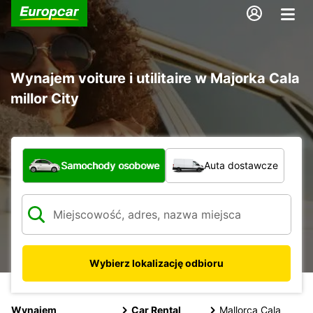
Wynajem voiture i utilitaire w Majorka Cala
millor City
Jaki typ pojazdu?
Samochody osobowe
Auta dostawcze
Wybierz lokalizację odbioru
Wynajem
Car Rental
Mallorca Cala