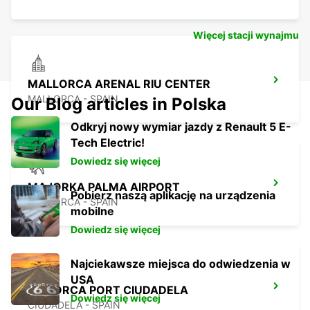
Więcej stacji wynajmu
MALLORCA ARENAL RIU CENTER
MALLORCA - SPAIN
Our Blog articles in Polska
Odkryj nowy wymiar jazdy z Renault 5 E-
Tech Electric!
Dowiedz się więcej
MAJORKA PALMA AIRPORT
Pobierz naszą aplikację na urządzenia
MALLORCA - SPAIN
mobilne
Dowiedz się więcej
Najciekawsze miejsca do odwiedzenia w
USA
MENORCA PORT CIUDADELA
Dowiedz się więcej
CIUDADELA - SPAIN