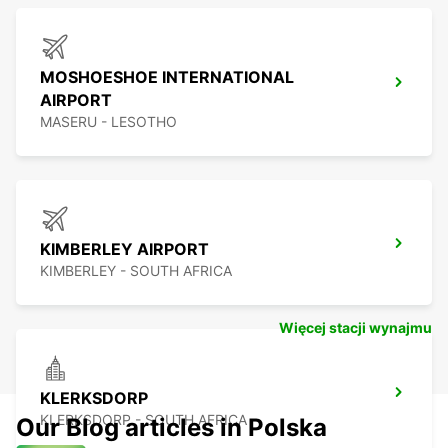
MOSHOESHOE INTERNATIONAL
AIRPORT
MASERU - LESOTHO
KIMBERLEY AIRPORT
KIMBERLEY - SOUTH AFRICA
Więcej stacji wynajmu
KLERKSDORP
KLERKSDORP - SOUTH AFRICA
Our Blog articles in Polska