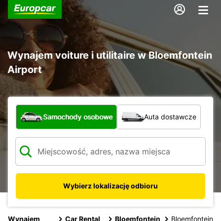
Wynajem voiture i utilitaire w Bloemfontein
Airport
Jaki typ pojazdu?
Samochody osobowe
Auta dostawcze
Wybierz lokalizację odbioru
Wynajem
Car Rental
Bloemfontein
Bloemfontein