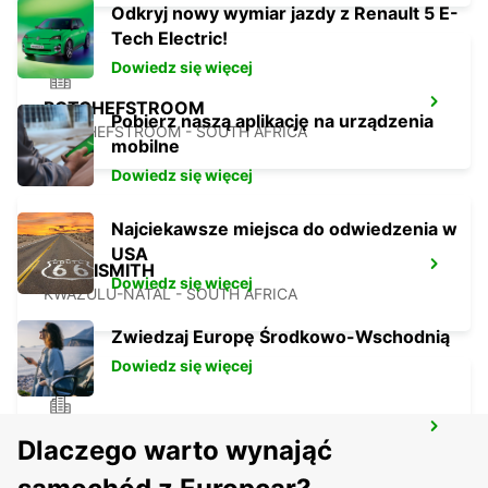
Odkryj nowy wymiar jazdy z Renault 5 E-
Tech Electric!
Dowiedz się więcej
POTCHEFSTROOM
Pobierz naszą aplikację na urządzenia
POTCHEFSTROOM - SOUTH AFRICA
mobilne
Dowiedz się więcej
Najciekawsze miejsca do odwiedzenia w
USA
HARRISMITH
Dowiedz się więcej
KWAZULU-NATAL - SOUTH AFRICA
Zwiedzaj Europę Środkowo-Wschodnią
Dowiedz się więcej
VANDERBIJLPARK
Dlaczego warto wynająć
VANDERBIJLPARK - SOUTH AFRICA