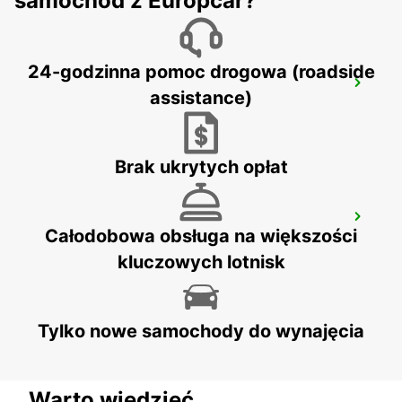
samochód z Europcar?
24-godzinna pomoc drogowa (roadside
QUEENSTOWN
assistance)
QUEENSTOWN - SOUTH AFRICA
Brak ukrytych opłat
KOKSTAD
Całodobowa obsługa na większości
KOKSTAD - SOUTH AFRICA
kluczowych lotnisk
Tylko nowe samochody do wynajęcia
Warto wiedzieć