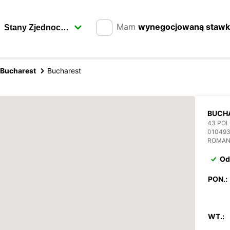
Mam
wynegocjowaną staw
Bucharest
Bucharest
BUCH
43 POL
01049
ROMAN
Od
PON.:
WT.: