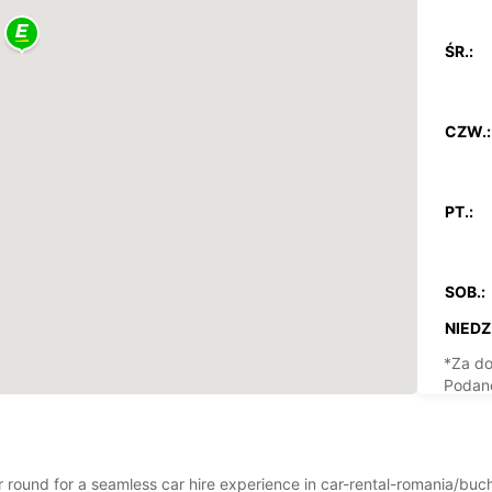
ŚR.:
CZW.:
PT.:
SOB.:
NIEDZ.
*Za do
Podane
dni wo
ear round for a seamless car hire experience in car-rental-romania/b