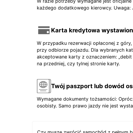
W razie potrzeby wymagane jest oficjaln
każdego dodatkowego kierowcy. Uwaga: Jeś
Karta kredytowa wystawiona
W przypadku rezerwacji opłaconej z góry,
przy odbiorze pojazdu. Dla wybranych ka
akceptowane karty z oznaczeniem: „debit ca
na przedniej, czy tylnej stronie karty.
Twój paszport lub dowód os
Wymagane dokumenty tożsamości: Oprócz 
osobisty. Samo prawo jazdy nie jest wysta
Czy muszę zwrócić samochód z pełnym b