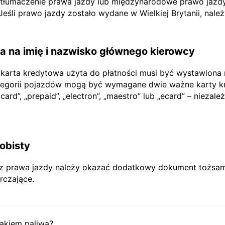
e tłumaczenie prawa jazdy lub międzynarodowe prawo jazdy
li prawo jazdy zostało wydane w Wielkiej Brytanii, nale
 na imię i nazwisko głównego kierowcy
 karta kredytowa użyta do płatności musi być wystawiona
tegorii pojazdów mogą być wymagane dwie ważne karty kr
rd”, „prepaid”, „electron”, „maestro” lub „ecard” – niezależ
obisty
prawa jazdy należy okazać dodatkowy dokument tożsamoś
rczające.
akiem paliwa?