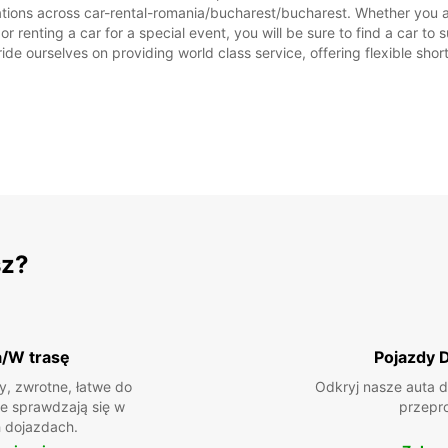
ations across car-rental-romania/bucharest/bucharest. Whether you are
r renting a car for a special event, you will be sure to find a car t
ide ourselves on providing world class service, offering flexible short
sz?
a/W trasę
Pojazdy 
, zwrotne, łatwe do
Odkryj nasze auta d
ie sprawdzają się w
przepr
 dojazdach.