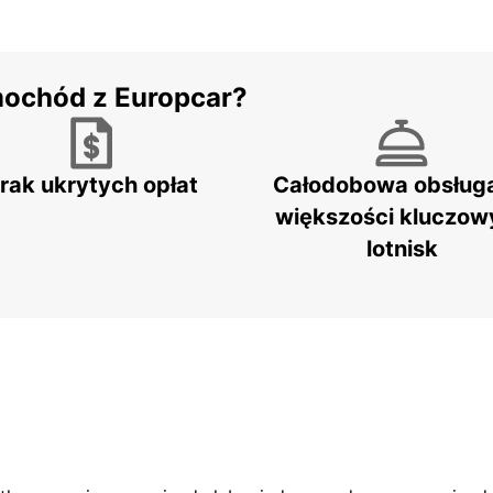
mochód z Europcar?
rak ukrytych opłat
Całodobowa obsług
większości kluczow
lotnisk