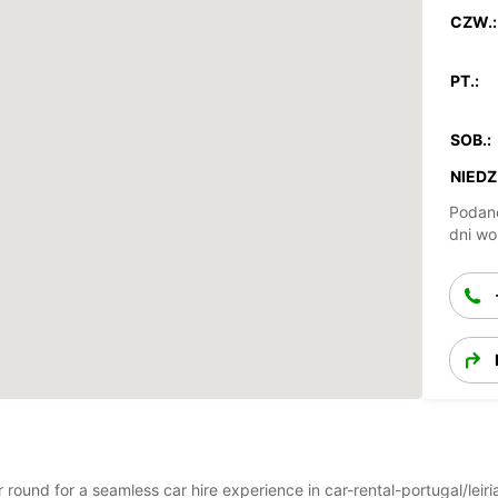
CZW.:
PT.:
SOB.:
NIEDZ.
Podane
dni wo
r round for a seamless car hire experience in car-rental-portugal/leir