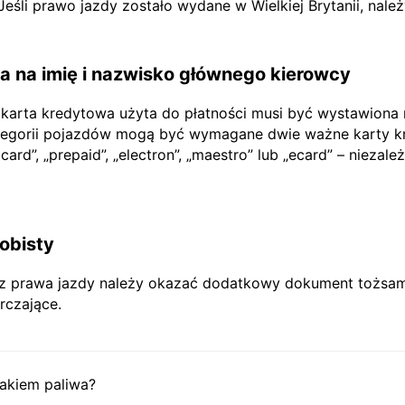
li prawo jazdy zostało wydane w Wielkiej Brytanii, nale
 na imię i nazwisko głównego kierowcy
 karta kredytowa użyta do płatności musi być wystawiona
tegorii pojazdów mogą być wymagane dwie ważne karty kr
rd”, „prepaid”, „electron”, „maestro” lub „ecard” – niezależ
obisty
prawa jazdy należy okazać dodatkowy dokument tożsamoś
rczające.
akiem paliwa?