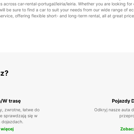
across car-rental-portugal/leiria/leiria. Whether you are looking for ca
 will be sure to find a car to suit your needs from our wide range of 
ervice, offering flexible short- and long-term rental, all at great pri
sz?
a/W trasę
Pojazdy 
, zwrotne, łatwe do
Odkryj nasze auta d
ie sprawdzają się w
przepr
 dojazdach.
 więcej
Zobacz