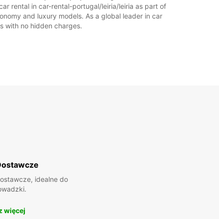
r rental in car-rental-portugal/leiria/leiria as part of
economy and luxury models. As a global leader in car
ces with no hidden charges.
Dostawcze
ostawcze, idealne do
owadzki.
 więcej