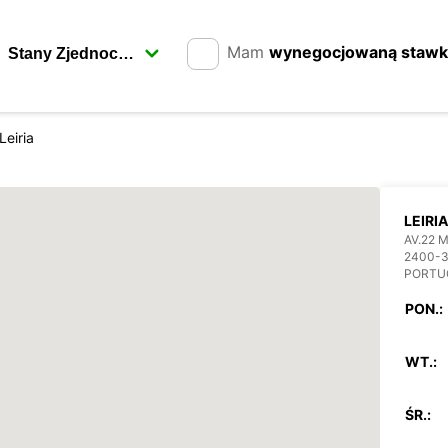
Mam
wynegocjowaną staw
Leiria
LEIRIA
AV.22 M
2400-3
PORTU
PON.:
WT.:
ŚR.: