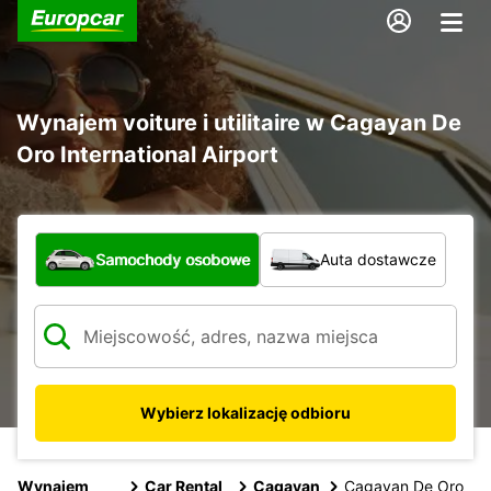
Wynajem voiture i utilitaire w Cagayan De
Oro International Airport
Jaki typ pojazdu?
Samochody osobowe
Auta dostawcze
Wybierz lokalizację odbioru
Wynajem
Car Rental
Cagayan
Cagayan De Oro