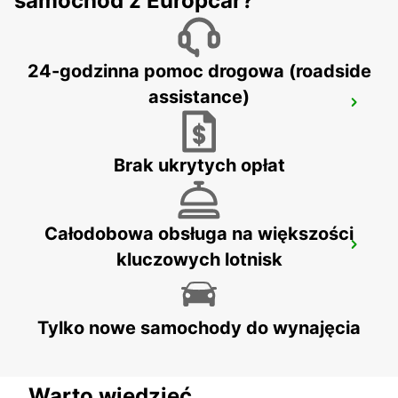
samochód z Europcar?
24-godzinna pomoc drogowa (roadside
assistance)
DAVAO AIRPORT VIEW HOTEL
DAVAO - PHILIPPINES
Brak ukrytych opłat
Całodobowa obsługa na większości
MANILA NINOY AQUINO INTERNATIONAL
kluczowych lotnisk
AIRPORT T2
PASAY - PHILIPPINES
Tylko nowe samochody do wynajęcia
Warto wiedzieć