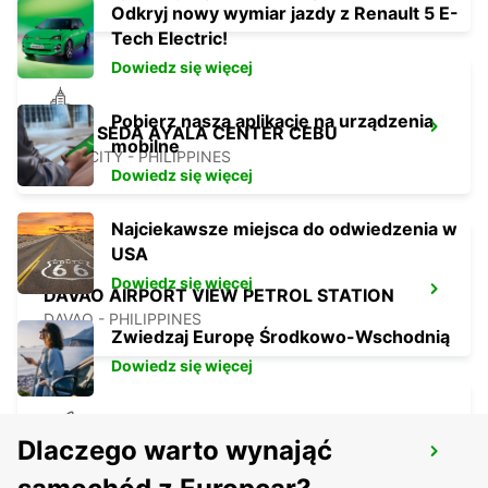
Odkryj nowy wymiar jazdy z Renault 5 E-
Tech Electric!
Dowiedz się więcej
Pobierz naszą aplikację na urządzenia
CEBU SEDA AYALA CENTER CEBU
mobilne
CEBU CITY - PHILIPPINES
Dowiedz się więcej
Najciekawsze miejsca do odwiedzenia w
USA
Dowiedz się więcej
DAVAO AIRPORT VIEW PETROL STATION
DAVAO - PHILIPPINES
Zwiedzaj Europę Środkowo-Wschodnią
Dowiedz się więcej
Dlaczego warto wynająć
DAVAO INTERNATIONAL AIRPORT
DAVAO - PHILIPPINES