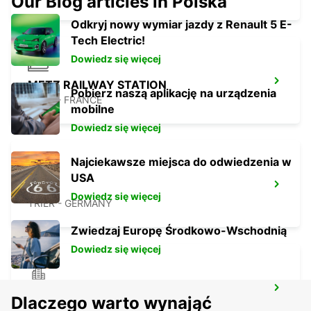
Our Blog articles in Polska
Odkryj nowy wymiar jazdy z Renault 5 E-
Tech Electric!
Dowiedz się więcej
METZ RAILWAY STATION
Pobierz naszą aplikację na urządzenia
METZ - FRANCE
mobilne
Dowiedz się więcej
Najciekawsze miejsca do odwiedzenia w
USA
TRIER
Dowiedz się więcej
TRIER - GERMANY
Zwiedzaj Europę Środkowo-Wschodnią
Dowiedz się więcej
BITBURG CITY
Dlaczego warto wynająć
BITBURG - GERMANY