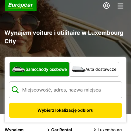
Wynajem voiture i utilitaire w Luxembourg
City
Jaki typ pojazdu?
Samochody osobowe
Auta dostawcze
Wybierz lokalizację odbioru
Wynajem
Car Rental
Luxembourg