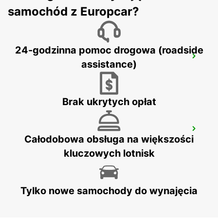
samochód z Europcar?
24-godzinna pomoc drogowa (roadside
ST AVOLD
assistance)
SAINT AVOLD - FRANCE
Brak ukrytych opłat
SAARBRUECKEN CITY
Całodobowa obsługa na większości
SAARBRUECKEN - GERMANY
kluczowych lotnisk
Tylko nowe samochody do wynajęcia