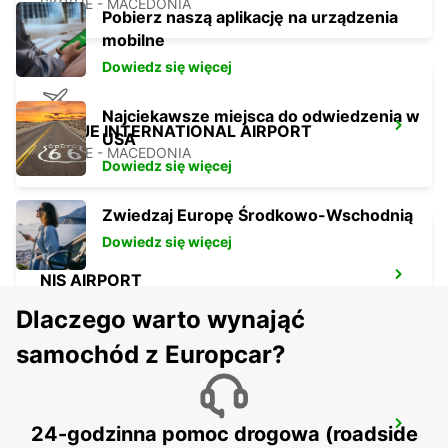
SKOPJE - MACEDONIA
Pobierz naszą aplikację na urządzenia
mobilne
Dowiedz się więcej
Najciekawsze miejsca do odwiedzenia w
SKOPJE INTERNATIONAL AIRPORT
USA
SKOPJE - MACEDONIA
Dowiedz się więcej
Zwiedzaj Europę Środkowo-Wschodnią
Dowiedz się więcej
NIS AIRPORT
NIS - SERBIA
Dlaczego warto wynająć
samochód z Europcar?
PODGORICA AIRPORT
24-godzinna pomoc drogowa (roadside