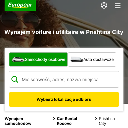
Wynajem voiture i utilitaire w Prishtina City
Jaki typ pojazdu?
Samochody osobowe
Auta dostawcze
Wybierz lokalizację odbioru
Wynajem
Car Rental
Prishtina
samochodów
Kosovo
City