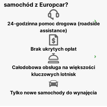
samochód z Europcar?
VICENZA
24-godzinna pomoc drogowa (roadside
VICENZA - ITALY
assistance)
Brak ukrytych opłat
ROVIGO
ROVIGO - ITALY
Całodobowa obsługa na większości
kluczowych lotnisk
Tylko nowe samochody do wynajęcia