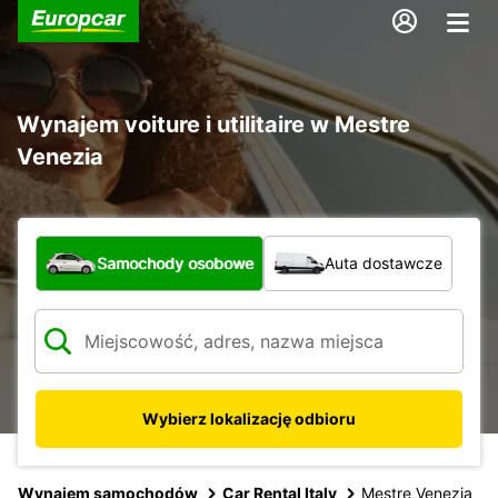
Wynajem voiture i utilitaire w Mestre
Venezia
Jaki typ pojazdu?
Samochody osobowe
Auta dostawcze
Wybierz lokalizację odbioru
Wynajem samochodów
Car Rental Italy
Mestre Venezia