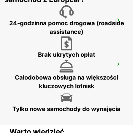
LAMEZIA
24-godzinna pomoc drogowa (roadside
LAMEZIA TERME - ITALY
assistance)
Brak ukrytych opłat
LAMEZIA TERME AIRPORT
LAMEZIA TERME - ITALY
Całodobowa obsługa na większości
kluczowych lotnisk
Tylko nowe samochody do wynajęcia
Warto wiedzieć