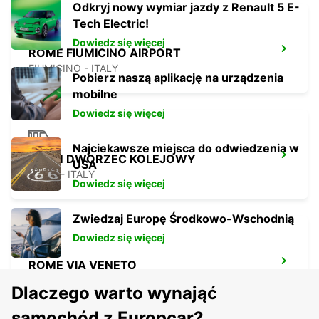
Odkryj nowy wymiar jazdy z Renault 5 E-
Tech Electric!
Dowiedz się więcej
ROME FIUMICINO AIRPORT
FIUMICINO - ITALY
Pobierz naszą aplikację na urządzenia
mobilne
Dowiedz się więcej
Najciekawsze miejsca do odwiedzenia w
RZYM DWORZEC KOLEJOWY
USA
ROMA - ITALY
Dowiedz się więcej
Zwiedzaj Europę Środkowo-Wschodnią
Dowiedz się więcej
ROME VIA VENETO
ROMA - ITALY
Dlaczego warto wynająć
samochód z Europcar?