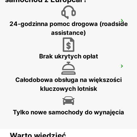
ROME VIA CIPRO (VATICAN)
24-godzinna pomoc drogowa (roadside
ROMA - ITALY
assistance)
Brak ukrytych opłat
ROME TIBURTINA RAILWAY STATION
ROMA - ITALY
Całodobowa obsługa na większości
kluczowych lotnisk
Tylko nowe samochody do wynajęcia
Warto wiedzieć