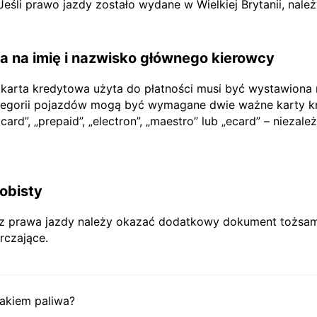
li prawo jazdy zostało wydane w Wielkiej Brytanii, nale
 na imię i nazwisko głównego kierowcy
 karta kredytowa użyta do płatności musi być wystawiona
tegorii pojazdów mogą być wymagane dwie ważne karty kr
rd”, „prepaid”, „electron”, „maestro” lub „ecard” – niezależ
obisty
prawa jazdy należy okazać dodatkowy dokument tożsamoś
rczające.
akiem paliwa?