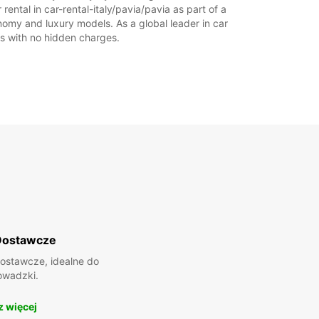
rental in car-rental-italy/pavia/pavia as part of a
09:00 - 12:30
onomy and luxury models. As a global leader in car
:
Zamknięte
ces with no hidden charges.
płatą
 godziny otwarcia mogą się różnić z powodu
lnych ustawowo od pracy.
+39 (0382) 301169
Plan podróży
Dostawcze
ostawcze, idealne do
owadzki.
 więcej