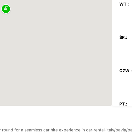
WT.:
ŚR.:
CZW.:
PT.:
ar round for a seamless car hire experience in car-rental-italy/pavia/