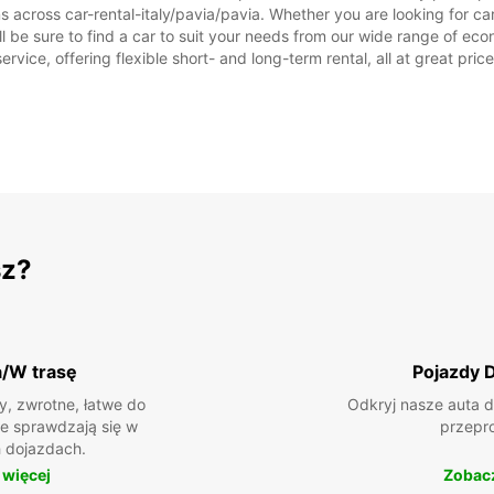
s across car-rental-italy/pavia/pavia. Whether you are looking for car 
SOB.:
ill be sure to find a car to suit your needs from our wide range of ec
NIEDZ.
ervice, offering flexible short- and long-term rental, all at great pri
*Za do
Podane
dni wo
sz?
a/W trasę
Pojazdy 
, zwrotne, łatwe do
Odkryj nasze auta d
ie sprawdzają się w
przepr
 dojazdach.
 więcej
Zobacz