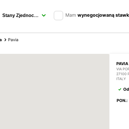
Mam
wynegocjowaną staw
a
Pavia
PAVIA
VIA PO
27100 
ITALY
Od
PON.: