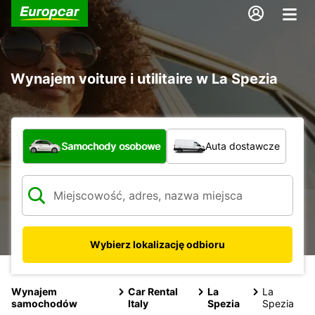
Wynajem voiture i utilitaire w La Spezia
Jaki typ pojazdu?
Samochody osobowe
Auta dostawcze
Wybierz lokalizację odbioru
Wynajem
Car Rental
La
La
samochodów
Italy
Spezia
Spezia