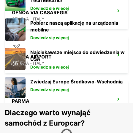
Tech Electric!
Dowiedz się więcej
GENOA VIA CASAREGIS
GENOVA - ITALY
Pobierz naszą aplikację na urządzenia
mobilne
Dowiedz się więcej
Najciekawsze miejsca do odwiedzenia w
GENOA AIRPORT
USA
GENOVA - ITALY
Dowiedz się więcej
Zwiedzaj Europę Środkowo-Wschodnią
Dowiedz się więcej
PARMA
PARMA - ITALY
Dlaczego warto wynająć
samochód z Europcar?