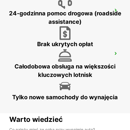
SASSUOLO
24-godzinna pomoc drogowa (roadside
SASSUOLO - ITALY
assistance)
Brak ukrytych opłat
CECINA
CECINA - ITALY
Całodobowa obsługa na większości
kluczowych lotnisk
Tylko nowe samochody do wynajęcia
Warto wiedzieć
Co należy mieć ze sobą przy wynajmie auta?