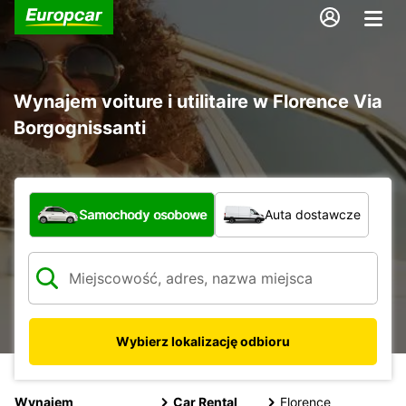
Wynajem voiture i utilitaire w Florence Via
Borgognissanti
Jaki typ pojazdu?
Samochody osobowe
Auta dostawcze
Wybierz lokalizację odbioru
Wynajem
Car Rental
Florence