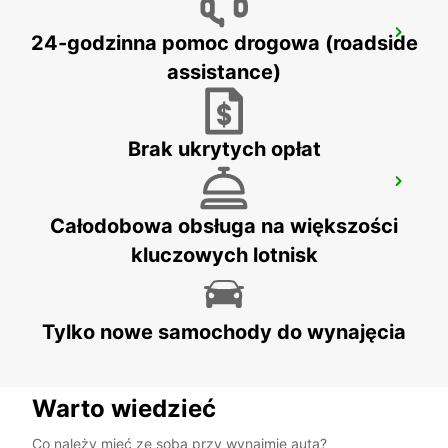
CECINA
24-godzinna pomoc drogowa (roadside
CECINA - ITALY
assistance)
Brak ukrytych opłat
FORLI AIRPORT
FORLÌ - ITALY
Całodobowa obsługa na większości
kluczowych lotnisk
Tylko nowe samochody do wynajęcia
Warto wiedzieć
Co należy mieć ze sobą przy wynajmie auta?