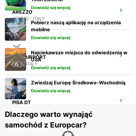
Dowiedz się więcej
AREZZO
AREZZO - ITALY
Pobierz naszą aplikację na urządzenia
mobilne
Dowiedz się więcej
Najciekawsze miejsca do odwiedzenia w
PISA AIRPORT
USA
PISA - ITALY
Dowiedz się więcej
Zwiedzaj Europę Środkowo-Wschodnią
Dowiedz się więcej
PISA DT
PISA - ITALY
Dlaczego warto wynająć
samochód z Europcar?