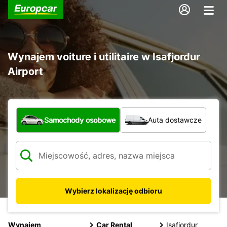
Wynajem voiture i utilitaire w Isafjordur
Airport
Jaki typ pojazdu?
Samochody osobowe
Auta dostawcze
Wybierz lokalizację odbioru
Wynajem
Car Rental
Isafjordur