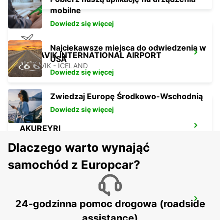
mobilne
Dowiedz się więcej
Najciekawsze miejsca do odwiedzenia w
KEFLAVIK INTERNATIONAL AIRPORT
USA
KEFLAVIK - ICELAND
Dowiedz się więcej
Zwiedzaj Europę Środkowo-Wschodnią
Dowiedz się więcej
AKUREYRI
AKUREYRI - ICELAND
Dlaczego warto wynająć
samochód z Europcar?
AKUREYRI HARBOUR
24-godzinna pomoc drogowa (roadside
AKUREYRI - ICELAND
assistance)