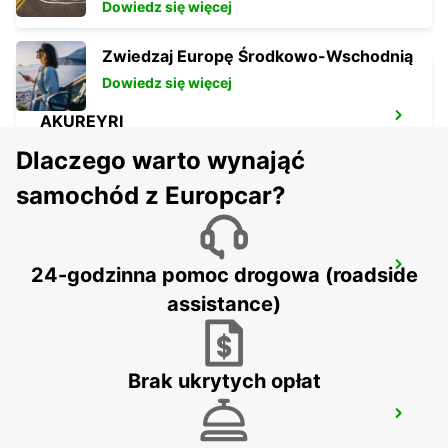
Dowiedz się więcej
Zwiedzaj Europę Środkowo-Wschodnią
Dowiedz się więcej
AKUREYRI
AKUREYRI - ICELAND
Dlaczego warto wynająć
samochód z Europcar?
SAUDARKROKUR
24-godzinna pomoc drogowa (roadside
SAUDARKROKUR - ICELAND
assistance)
Brak ukrytych opłat
REYKJAVIK
REYKJAVIK - ICELAND