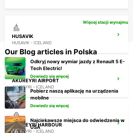
Więcej stacji wynajmu
HUSAVIK
HUSAVIK - ICELAND
Our Blog articles in Polska
Odkryj nowy wymiar jazdy z Renault 5 E-
Tech Electric!
Dowiedz się więcej
AKUREYRI AIRPORT
AKUREYRI - ICELAND
Pobierz naszą aplikację na urządzenia
mobilne
Dowiedz się więcej
Najciekawsze miejsca do odwiedzenia w
AKUREYRI HARBOUR
USA
AKUREYRI - ICELAND