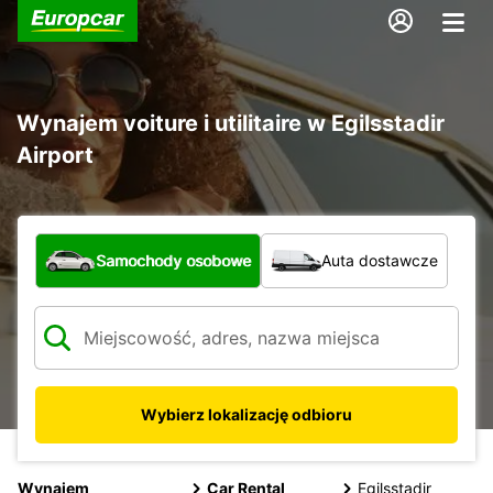
Wynajem voiture i utilitaire w Egilsstadir
Airport
Jaki typ pojazdu?
Samochody osobowe
Auta dostawcze
Wybierz lokalizację odbioru
Wynajem
Car Rental
Egilsstadir