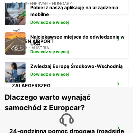
SZEKESFEHERVAR - HUNGARY
Pobierz naszą aplikację na urządzenia
mobilne
Dowiedz się więcej
Najciekawsze miejsca do odwiedzenia w
WIEDEN AIRPORT
USA
VIENNA - AUSTRIA
Dowiedz się więcej
Zwiedzaj Europę Środkowo-Wschodnią
Dowiedz się więcej
ZALAEGERSZEG
ZALAEGERSZEG - HUNGARY
Dlaczego warto wynająć
samochód z Europcar?
BUDAPEST PRIELLE
24-godzinna pomoc drogowa (roadside