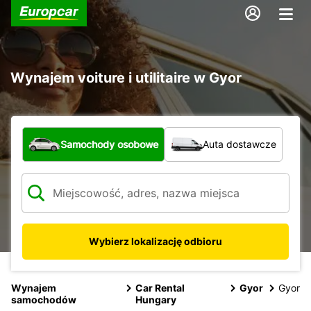
Wynajem voiture i utilitaire w Gyor
Jaki typ pojazdu?
Samochody osobowe
Auta dostawcze
Wybierz lokalizację odbioru
Wynajem
Car Rental
Gyor
Gyor
samochodów
Hungary