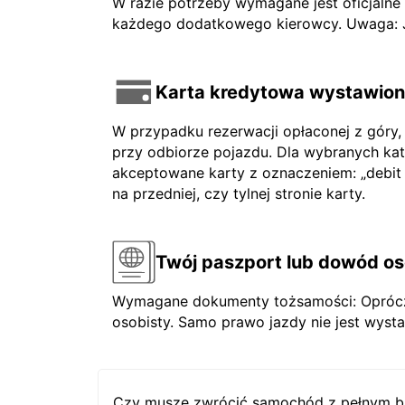
W razie potrzeby wymagane jest oficjaln
każdego dodatkowego kierowcy. Uwaga: Jeś
Karta kredytowa wystawiona
W przypadku rezerwacji opłaconej z góry,
przy odbiorze pojazdu. Dla wybranych ka
akceptowane karty z oznaczeniem: „debit ca
na przedniej, czy tylnej stronie karty.
Twój paszport lub dowód os
Wymagane dokumenty tożsamości: Oprócz 
osobisty. Samo prawo jazdy nie jest wysta
Czy muszę zwrócić samochód z pełnym b