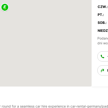
CZW.:
PT.:
SOB.:
NIEDZ.
Podane
dni wo
ear round for a seamless car hire experience in car-rental-germany/