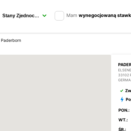
Mam
wynegocjowaną staw
Paderborn
PADE
ELSENE
33102
GERMA
Zw
Po
PON.:
WT.:
ŚR.: