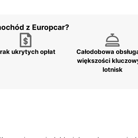
mochód z Europcar?
rak ukrytych opłat
Całodobowa obsług
większości kluczow
lotnisk