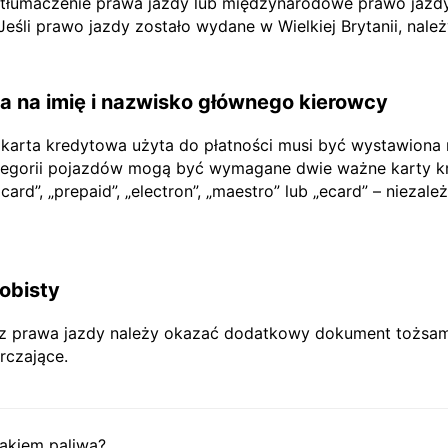
e tłumaczenie prawa jazdy lub międzynarodowe prawo jazdy
li prawo jazdy zostało wydane w Wielkiej Brytanii, nale
 na imię i nazwisko głównego kierowcy
 karta kredytowa użyta do płatności musi być wystawiona
tegorii pojazdów mogą być wymagane dwie ważne karty kr
rd”, „prepaid”, „electron”, „maestro” lub „ecard” – niezależ
obisty
prawa jazdy należy okazać dodatkowy dokument tożsamoś
rczające.
akiem paliwa?