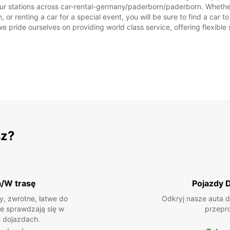
our stations across car-rental-germany/paderborn/paderborn. Whether y
or renting a car for a special event, you will be sure to find a car 
we pride ourselves on providing world class service, offering flexible s
sz?
a/W trasę
Pojazdy 
, zwrotne, łatwe do
Odkryj nasze auta d
ie sprawdzają się w
przepr
 dojazdach.