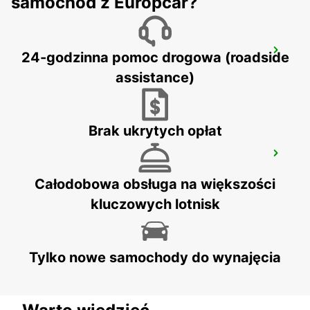
samochód z Europcar?
SAN SEBASTIAN CITY
24-godzinna pomoc drogowa (roadside
SAN SEBASTIAN - SPAIN
assistance)
Brak ukrytych opłat
PAU MAULEON
MAULEON - FRANCE
Całodobowa obsługa na większości
kluczowych lotnisk
Tylko nowe samochody do wynajęcia