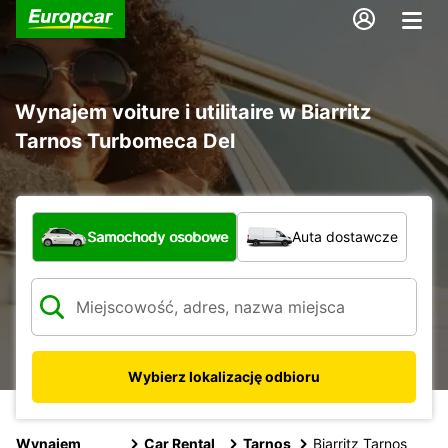
Wynajem voiture i utilitaire w Biarritz
Tarnos Turbomeca Del
Jaki typ pojazdu?
Samochody osobowe
Auta dostawcze
Wybierz lokalizację odbioru
Wynajem
Car Rental
Tarnos
Biarritz Tarnos