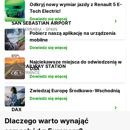
Odkryj nowy wymiar jazdy z Renault 5 E-
Tech Electric!
Dowiedz się więcej
SAN SEBASTIAN AIRPORT
FUENTERRABIA - SPAIN
Pobierz naszą aplikację na urządzenia
mobilne
Dowiedz się więcej
Najciekawsze miejsca do odwiedzenia w
DAX RAILWAY STATION
USA
DAX - FRANCE
Dowiedz się więcej
Zwiedzaj Europę Środkowo-Wschodnią
Dowiedz się więcej
DAX
DAX - FRANCE
Dlaczego warto wynająć