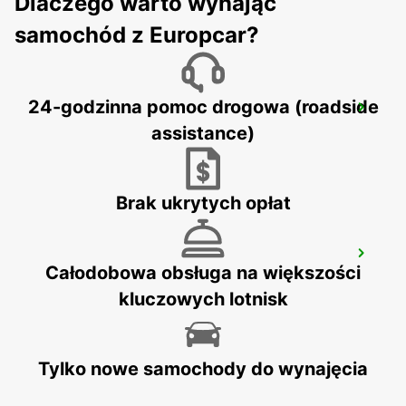
Dlaczego warto wynająć
samochód z Europcar?
GENEVA CAROUGE HOTEL RAMADA
24-godzinna pomoc drogowa (roadside
ENCORE
assistance)
GRAND-LANCY - SWITZERLAND
Brak ukrytych opłat
VERBIER MAY TAXI AND LIMOUSINE
Całodobowa obsługa na większości
VERBIER - SWITZERLAND
kluczowych lotnisk
Tylko nowe samochody do wynajęcia