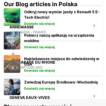
Our Blog articles in Polska
Odkryj nowy wymiar jazdy z Renault 5 E-
Tech Electric!
Dowiedz się więcej
ANNEMASSE
ANNEMASSE - FRANCE
Pobierz naszą aplikację na urządzenia
mobilne
Dowiedz się więcej
Najciekawsze miejsca do odwiedzenia w
BEX GARAGE DU RHONE
USA
BEX - SWITZERLAND
Dowiedz się więcej
Zwiedzaj Europę Środkowo-Wschodnią
Dowiedz się więcej
GENEVA EAUX-VIVES
GENEVA - SWITZERLAND