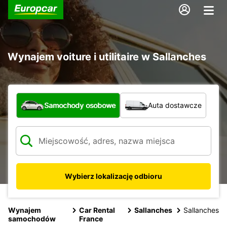
Wynajem voiture i utilitaire w Sallanches
Jaki typ pojazdu?
Samochody osobowe
Auta dostawcze
Wybierz lokalizację odbioru
Wynajem
Car Rental
Sallanches
Sallanches
samochodów
France