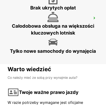
Brak ukrytych opłat
BELFORT-MONTBELIARD TGV RAILWAY
STATION
Całodobowa obsługa na większości
MEROUX - FRANCE
kluczowych lotnisk
Tylko nowe samochody do wynajęcia
Warto wiedzieć
Co należy mieć ze sobą przy wynajmie auta?
Twoje ważne prawo jazdy
W razie potrzeby wymagane jest oficjalne