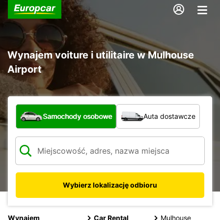
Wynajem voiture i utilitaire w Mulhouse
Airport
Jaki typ pojazdu?
Samochody osobowe
Auta dostawcze
Wybierz lokalizację odbioru
Wynajem
Car Rental
Mulhouse