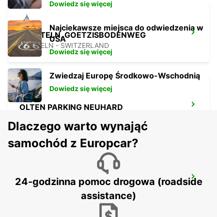
Dowiedz się więcej
Najciekawsze miejsca do odwiedzenia w
PRATTELN, GOETZISBODENWEG
USA
PRATTELN - SWITZERLAND
Dowiedz się więcej
Zwiedzaj Europę Środkowo-Wschodnią
Dowiedz się więcej
OLTEN PARKING NEUHARD
OLTEN - SWITZERLAND
Dlaczego warto wynająć
samochód z Europcar?
SOLOTHURN ZUCHWIL AUTO WEBER
24-godzinna pomoc drogowa (roadside
ZUCHWIL - SWITZERLAND
assistance)