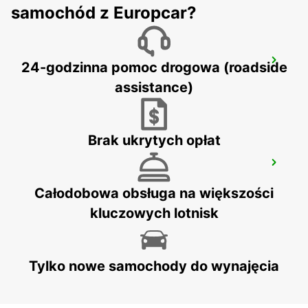
samochód z Europcar?
AGEN RAILWAY STATION
24-godzinna pomoc drogowa (roadside
AGEN - FRANCE
assistance)
Brak ukrytych opłat
ALBI
PUYGONZON - FRANCE
Całodobowa obsługa na większości
kluczowych lotnisk
Tylko nowe samochody do wynajęcia