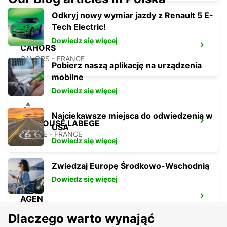
Odkryj nowy wymiar jazdy z Renault 5 E-
Tech Electric!
Dowiedz się więcej
CAHORS
CAHORS - FRANCE
Pobierz naszą aplikację na urządzenia
mobilne
Dowiedz się więcej
Najciekawsze miejsca do odwiedzenia w
TOULOUSE LABEGE
USA
LABEGE - FRANCE
Dowiedz się więcej
Zwiedzaj Europę Środkowo-Wschodnią
Dowiedz się więcej
AGEN
AGEN - FRANCE
Dlaczego warto wynająć