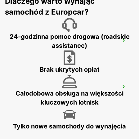
Dlaczego warto wynająć
MARIGNANE - FRANCE
samochód z Europcar?
24-godzinna pomoc drogowa (roadside
DRAGUIGNAN
assistance)
DRAGUIGNAN - FRANCE
Brak ukrytych opłat
MARSEILLE ARNAVAUX
Całodobowa obsługa na większości
MARSEILLE - FRANCE
kluczowych lotnisk
Tylko nowe samochody do wynajęcia