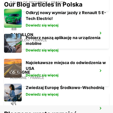
SALON DE PROVENCE - FRANCE
Our Blog articles in Polska
Odkryj nowy wymiar jazdy z Renault 5 E-
Tech Electric!
Dowiedz się więcej
CAVAILLON
Pobierz naszą aplikację na urządzenia
CAVAILLON - FRANCE
mobilne
Dowiedz się więcej
Najciekawsze miejsca do odwiedzenia w
USA
AUBAGNE
Dowiedz się więcej
AUBAGNE - FRANCE
Zwiedzaj Europę Środkowo-Wschodnią
Dowiedz się więcej
MARSYLIA AIRPORT