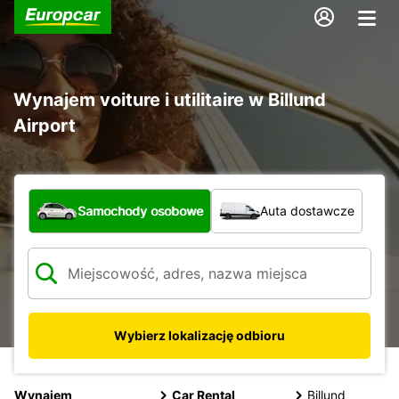
Wynajem voiture i utilitaire w Billund
Airport
Jaki typ pojazdu?
Samochody osobowe
Auta dostawcze
Wybierz lokalizację odbioru
Wynajem
Car Rental
Billund