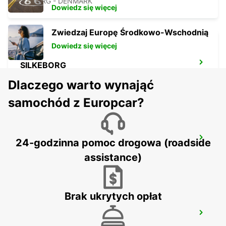
ESBJERG - DENMARK
Dowiedz się więcej
Zwiedzaj Europę Środkowo-Wschodnią
Dowiedz się więcej
SILKEBORG
SILKEBORG - DENMARK
Dlaczego warto wynająć
samochód z Europcar?
AARHUS-VIBY
24-godzinna pomoc drogowa (roadside
VIBY J - DENMARK
assistance)
Brak ukrytych opłat
AARHUS