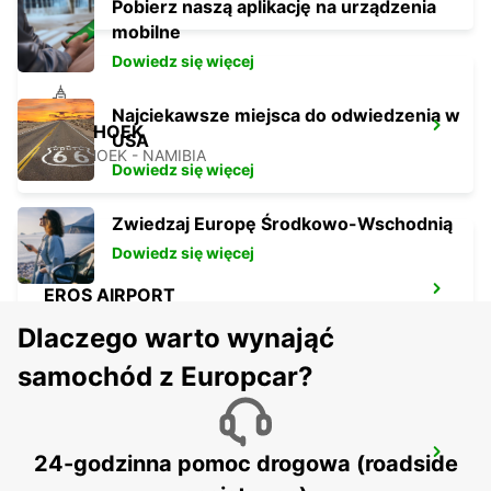
Pobierz naszą aplikację na urządzenia
mobilne
Dowiedz się więcej
Najciekawsze miejsca do odwiedzenia w
WINDHOEK
USA
WINDHOEK - NAMIBIA
Dowiedz się więcej
Zwiedzaj Europę Środkowo-Wschodnią
Dowiedz się więcej
EROS AIRPORT
EROS - NAMIBIA
Dlaczego warto wynająć
samochód z Europcar?
WINDHOEK AIRPORT
24-godzinna pomoc drogowa (roadside
WINDHOEK - NAMIBIA