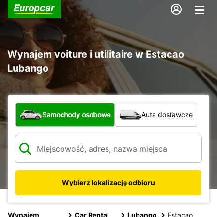
Wynajem voiture i utilitaire w Estacao
Lubango
Jaki typ pojazdu?
Samochody osobowe
Auta dostawcze
Wybierz lokalizację odbioru
Wynajem
Car Rental
Lubango
Estacao