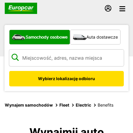
Jaki typ pojazdu?
Samochody osobowe
Auta dostawcze
Wybierz lokalizację odbioru
Wynajem samochodów
Fleet
Electric
Benefits
Wynajmij auto