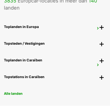
3835
Europcar-locaties in meer dan
140
landen
Toplanden in Europa
SAN SEBASTIAN AIRPORT
FUENTERRABIA - SPAIN
Topsteden / Vestigingen
Toplanden in Caraïben
BIARRITZ GARE
BIARRITZ - FRANCE
Topstations in Caraïben
Alle landen