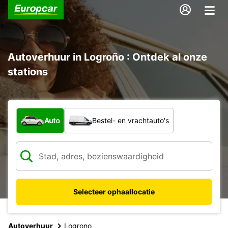
Autoverhuur in Logroño : Ontdek al onze
stations
Welk type voertuig?
Auto
Bestel- en vrachtauto's
Selecteer ophaallocatie
Autoverhuur
Logrono