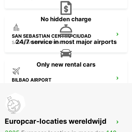
No hidden charge
SAN SEBASTIAN CENTRO CIUDAD
24/7 service in most major airports
SAN SEBASTIAN - SPAIN
Only new rental cars
BILBAO AIRPORT
LOIU - SPAIN
Europcar-locaties wereldwijd
BURGOS ESTACION DE TREN
BURGOS - SPAIN