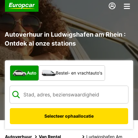
Autoverhuur in Ludwigshafen am Rhein :
Ontdek al onze stations
Welk type voertuig?
Auto
Bestel- en vrachtauto's
Selecteer ophaallocatie
Autoverhuur
Van Rental
Ludwigshafen Am