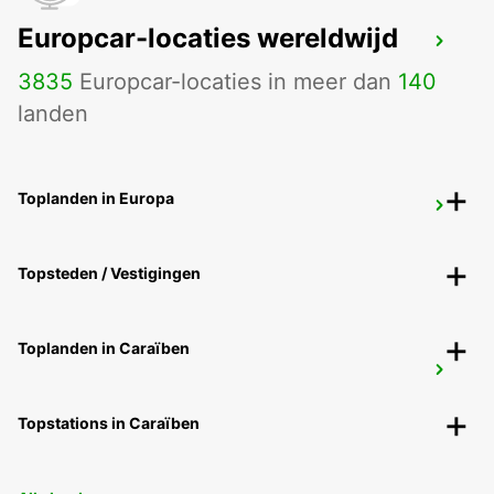
Europcar-locaties wereldwijd
DARMSTADT
DARMSTADT NORTH - GERMANY
3835
Europcar-locaties in meer dan
140
landen
Toplanden in Europa
KAISERSLAUTERN
KAISERSLAUTERN - GERMANY
Topsteden / Vestigingen
Toplanden in Caraïben
KARLSRUHE TILL 10PM
KARLSRUHE - GERMANY
Topstations in Caraïben