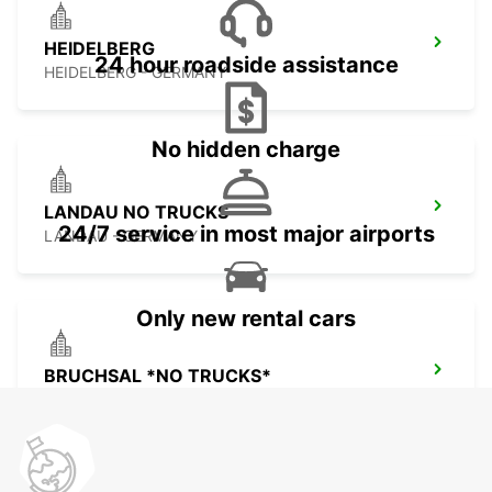
HEIDELBERG
24 hour roadside assistance
HEIDELBERG - GERMANY
No hidden charge
LANDAU NO TRUCKS
24/7 service in most major airports
LANDAU - GERMANY
Only new rental cars
BRUCHSAL *NO TRUCKS*
BRUCHSAL - GERMANY