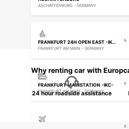
ASCHAFFENBURG - GERMANY
FRANKFURT 24H OPEN EAST -IKC-
FRANKFURT AM MAIN - GERMANY
Why renting car with Europc
FRANKFURT MAINSTATION -IKC-
FRANKFURT AM MAIN - GERMANY
24 hour roadside assistance
FRANKFURT AP 24H OPEN T1 -IKC-