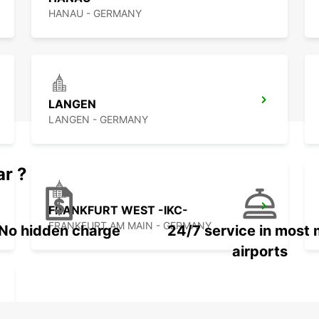
HANAU - GERMANY
LANGEN
LANGEN - GERMANY
ar ?
FRANKFURT WEST -IKC-
FRANKFURT AM MAIN - GERMANY
No hidden charge
24/7 service in most 
airports