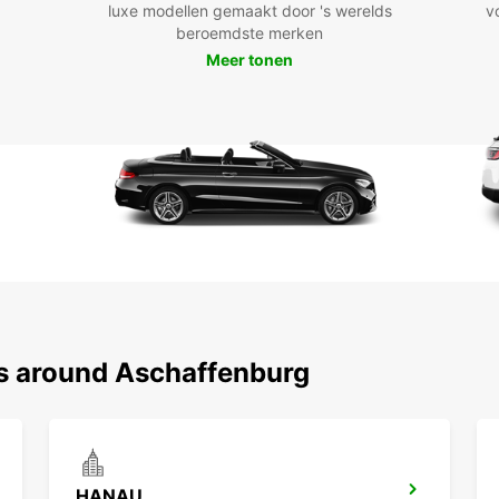
luxe modellen gemaakt door 's werelds
v
beroemdste merken
Meer tonen
ns around Aschaffenburg
HANAU