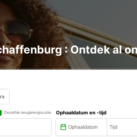
haffenburg : Ontdek al on
o's
Ophaaldatum en -tijd
Dezelfde terugbrenglocatie