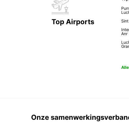
Pun
Luc
Top Airports
Sin
Inte
Anr
Luc
Gra
All
Onze samenwerkingsverban