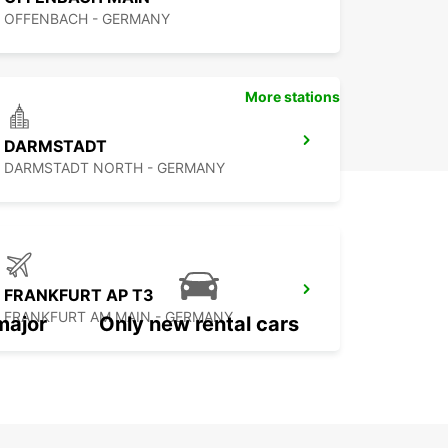
OFFENBACH - GERMANY
More stations
DARMSTADT
DARMSTADT NORTH - GERMANY
FRANKFURT AP T3
FRANKFURT AM MAIN - GERMANY
major
Only new rental cars