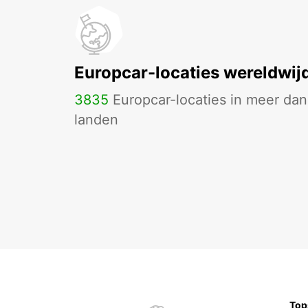
FRANKFURT AM MAIN - GERMANY
Europcar-locaties wereldwij
3835
Europcar-locaties in meer da
landen
Top