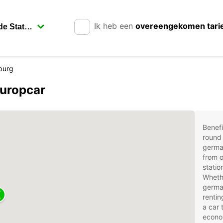
Ik heb een
overeengekomen tari
burg
uropcar
Benefi
round 
germa
from o
statio
Whethe
german
rentin
a car 
econom