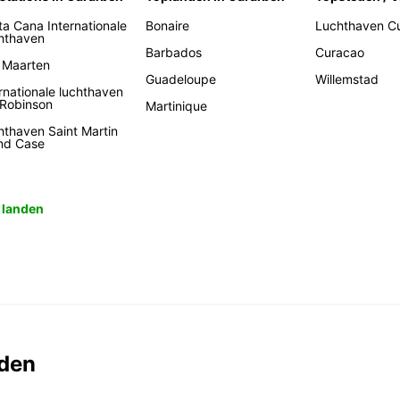
ta Cana Internationale
Bonaire
Luchthaven C
hthaven
Barbados
Curacao
t Maarten
Guadeloupe
Willemstad
rnationale luchthaven
 Robinson
Martinique
hthaven Saint Martin
nd Case
e landen
den