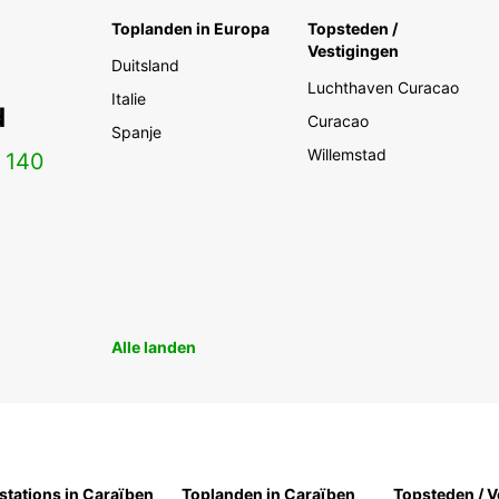
Toplanden in Europa
Topsteden /
Vestigingen
Duitsland
Luchthaven Curacao
Italie
d
Curacao
Spanje
Willemstad
n
140
Alle landen
stations in Caraïben
Toplanden in Caraïben
Topsteden / V