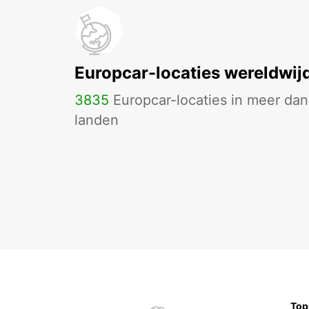
PALM BEACH - UNITED STATES OF AMERICA
Europcar-locaties wereldwij
3835
Europcar-locaties in meer da
landen
Top