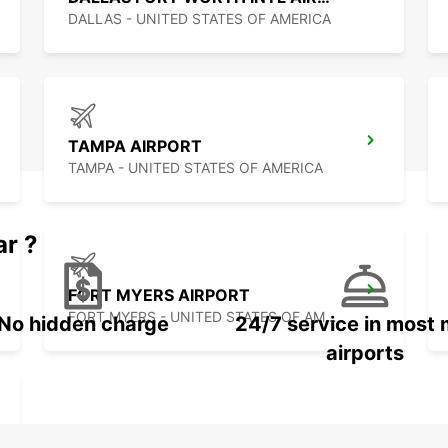
DALLAS - UNITED STATES OF AMERICA
TAMPA AIRPORT
TAMPA - UNITED STATES OF AMERICA
ar ?
FORT MYERS AIRPORT
FORT MYERS - UNITED STATES OF AMERICA
No hidden charge
24/7 service in most 
airports