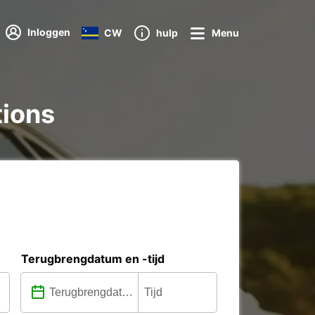
Inloggen
CW
hulp
Menu
tions
Terugbrengdatum en -tijd