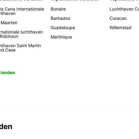
ta Cana Internationale
Bonaire
Luchthaven C
hthaven
Barbados
Curacao
t Maarten
Guadeloupe
Willemstad
rnationale luchthaven
 Robinson
Martinique
hthaven Saint Martin
nd Case
e landen
den