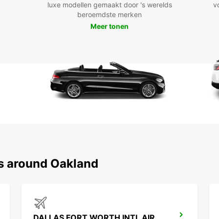
luxe modellen gemaakt door 's werelds
v
beroemdste merken
Meer tonen
ns around Oakland
DALLAS FORT WORTH INTL AIRPORT