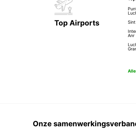
Pun
Luc
Top Airports
Sin
Inte
Anr
Luc
Gra
All
Onze samenwerkingsverban