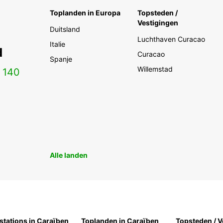
Toplanden in Europa
Topsteden /
Vestigingen
Duitsland
Luchthaven Curacao
Italie
d
Curacao
Spanje
Willemstad
n
140
Alle landen
stations in Caraïben
Toplanden in Caraïben
Topsteden / V