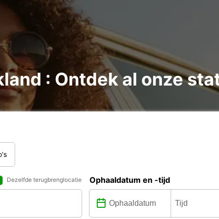
land : Ontdek al onze sta
o's
Ophaaldatum en -tijd
Dezelfde terugbrenglocatie