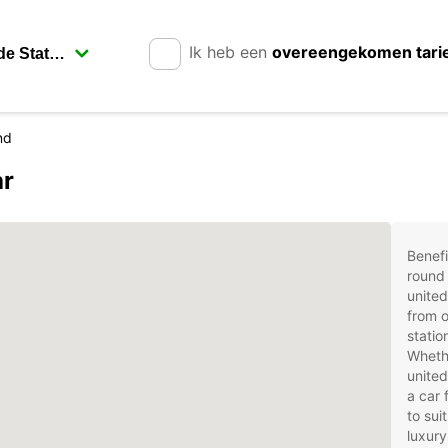
Ik heb een
overeengekomen tari
nd
ar
Benefi
round 
united
from o
statio
Whethe
united
a car 
to sui
luxury