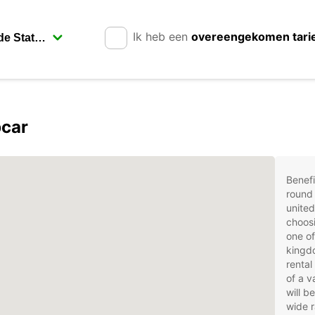
Ik heb een
overeengekomen tari
pcar
Benefi
round 
unite
choosi
one of
kingdo
rental
of a v
will b
wide r