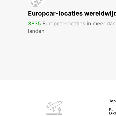
Europcar-locaties wereldwij
3835
Europcar-locaties in meer da
landen
Top
Pun
Luc