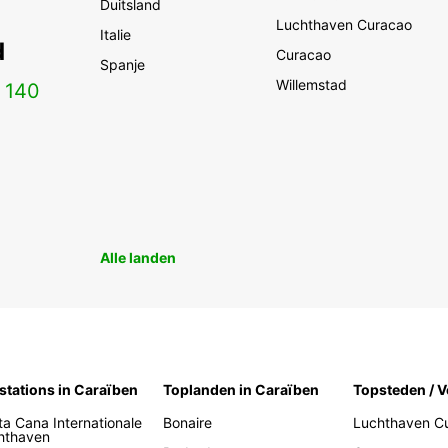
Duitsland
Luchthaven Curacao
Italie
d
Curacao
Spanje
Willemstad
n
140
Alle landen
stations in Caraïben
Toplanden in Caraïben
Topsteden / V
ta Cana Internationale
Bonaire
Luchthaven C
hthaven