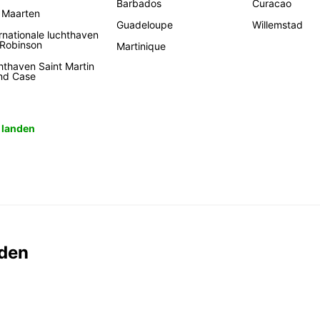
Barbados
Curacao
t Maarten
Guadeloupe
Willemstad
rnationale luchthaven
 Robinson
Martinique
hthaven Saint Martin
nd Case
e landen
den