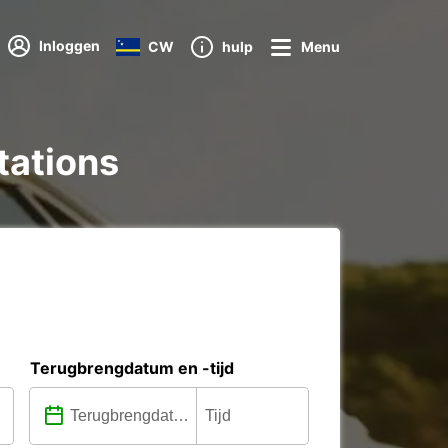
Inloggen
CW
hulp
Menu
tations
Terugbrengdatum en -tijd