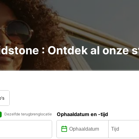
dstone : Ontdek al onze s
o's
Ophaaldatum en -tijd
Dezelfde terugbrenglocatie