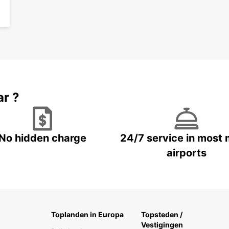
ar ?
No hidden charge
24/7 service in most 
airports
Toplanden in Europa
Topsteden /
Vestigingen