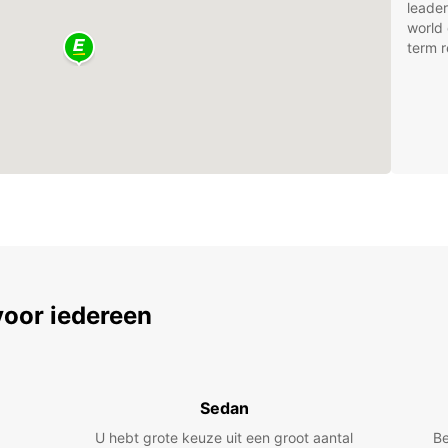
leader
world 
term r
voor iedereen
Sedan
U hebt grote keuze uit een groot aantal
Be