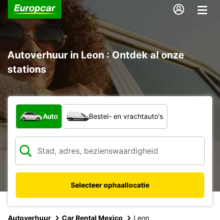
Autoverhuur in Leon : Ontdek al onze
stations
Welk type voertuig?
Auto
Bestel- en vrachtauto's
Selecteer ophaallocatie
Autoverhuur
Car Rental Mexico
Leon