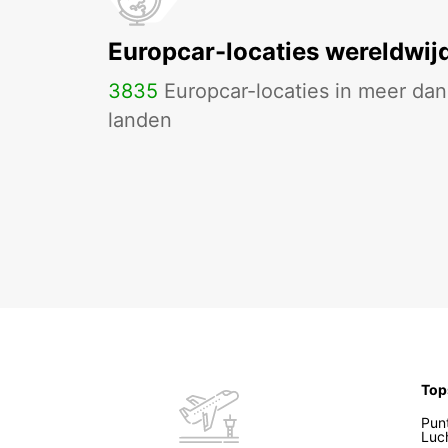
Europcar-locaties wereldwij
3835
Europcar-locaties in meer da
landen
Top
Pun
Luc