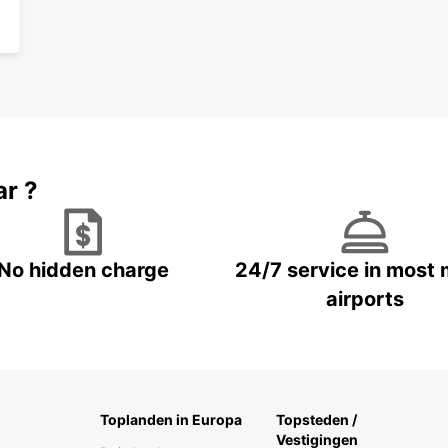
ar ?
No hidden charge
24/7 service in most 
airports
Toplanden in Europa
Topsteden /
Vestigingen