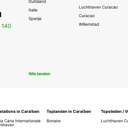
Duitsland
Luchthaven Curacao
Italie
d
Curacao
Spanje
Willemstad
n
140
Alle landen
stations in Caraïben
Toplanden in Caraïben
Topsteden / V
ta Cana Internationale
Bonaire
Luchthaven C
hthaven