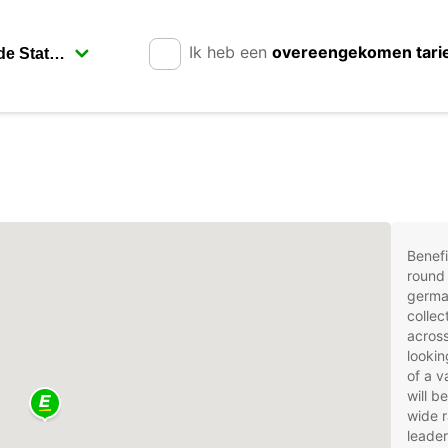
Ik heb een
overeengekomen tari
Benefi
round 
german
collec
across
lookin
of a v
will b
wide r
leader