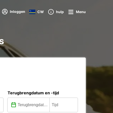
Inloggen
CW
hulp
Menu
s
Terugbrengdatum en -tijd