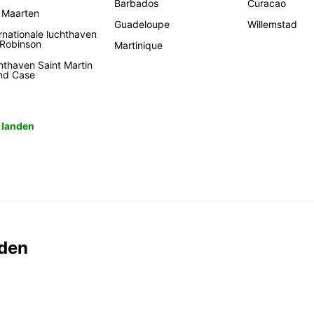
Barbados
Curacao
t Maarten
Guadeloupe
Willemstad
rnationale luchthaven
 Robinson
Martinique
hthaven Saint Martin
nd Case
e landen
den