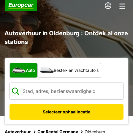
Autoverhuur in Oldenburg : Ontdek al onze
stations
Welk type voertuig?
Auto
Bestel- en vrachtauto's
Selecteer ophaallocatie
Autoverhuur
Car Rental Germany
Oldenburg