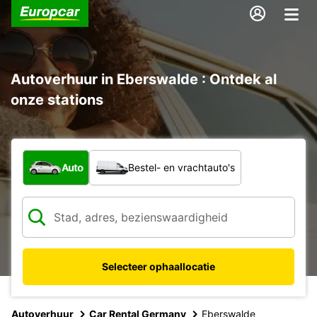
Autoverhuur in Eberswalde : Ontdek al
onze stations
Welk type voertuig?
Auto
Bestel- en vrachtauto's
Selecteer ophaallocatie
Autoverhuur
Car Rental Germany
Eberswalde