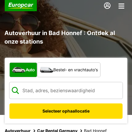
Autoverhuur in Bad Honnef : Ontdek al
onze stations
Welk type voertuig?
Auto
Bestel- en vrachtauto's
Selecteer ophaallocatie
Autoverhuur
Car Rental Germany
Bad Honnef