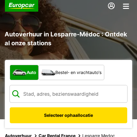
Autoverhuur in Lesparre-Médoc : Ontdek
al onze stations
Welk type voertuig?
Auto
Bestel- en vrachtauto's
Selecteer ophaallocatie
Autoverhuur
Car Rental France
Lesparre Medoc