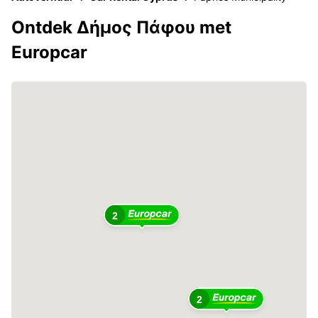
Ontdek Δήμος Πάφου met
Europcar
2
2