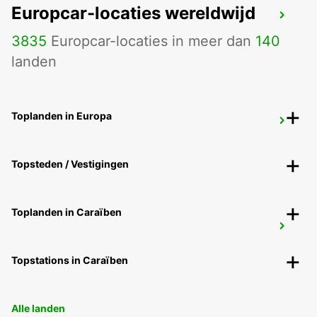
Europcar-locaties wereldwijd
LARNACA
LARNACA - CYPRUS
3835
Europcar-locaties in meer dan
140
landen
Toplanden in Europa
LARNACA INTERNATIONAL AIRPORT
LARNACA - CYPRUS
Topsteden / Vestigingen
Toplanden in Caraïben
PROTARAS
PROTARAS - CYPRUS
Topstations in Caraïben
Alle landen