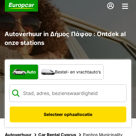
Autoverhuur in Δήμος Πάφου : Ontdek al
onze stations
Welk type voertuig?
Auto
Bestel- en vrachtauto's
Selecteer ophaallocatie
Autoverhuur
Car Rental Cyprus
Paphos Municipality