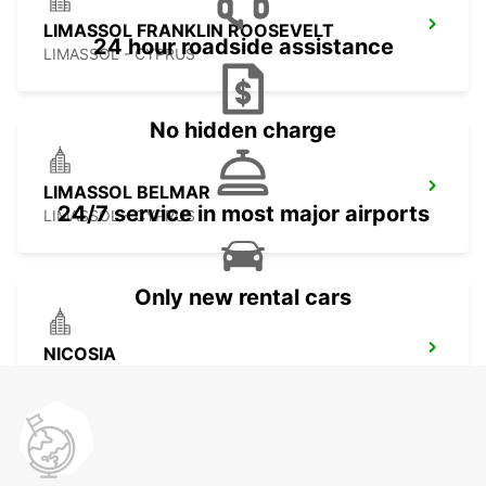
LIMASSOL FRANKLIN ROOSEVELT
24 hour roadside assistance
LIMASSOL - CYPRUS
No hidden charge
LIMASSOL BELMAR
24/7 service in most major airports
LIMASSOL - CYPRUS
Only new rental cars
NICOSIA
NICOSIA - CYPRUS