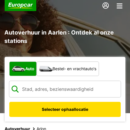
Autoverhuur in Aarlen : Ontdek al onze
stations
Welk type voertuig?
Auto
Bestel- en vrachtauto's
Selecteer ophaallocatie
Autoverhuur
Arlon