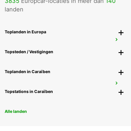
3835
Europcar-locaties in meer dan
140
METZ - FRANCE
landen
Toplanden in Europa
CHARLEVILLE GARE MEET AND GREET
CHARLEVILLE MEZIERES - FRANCE
Topsteden / Vestigingen
Toplanden in Caraïben
CHARLEVILLE
CHARLEVILLE MEZIERES - FRANCE
Topstations in Caraïben
Alle landen