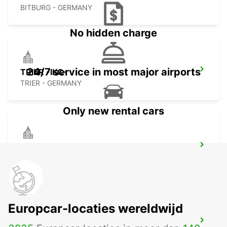
BITBURG - GERMANY
No hidden charge
24/7 service in most major airports
TRIER -IKC-
TRIER - GERMANY
Only new rental cars
METZ WOIPPY
WOIPPY - FRANCE
Europcar-locaties wereldwijd
METZ GARE