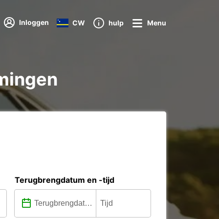
Inloggen
CW
hulp
Menu
mmingen
Terugbrengdatum en -tijd