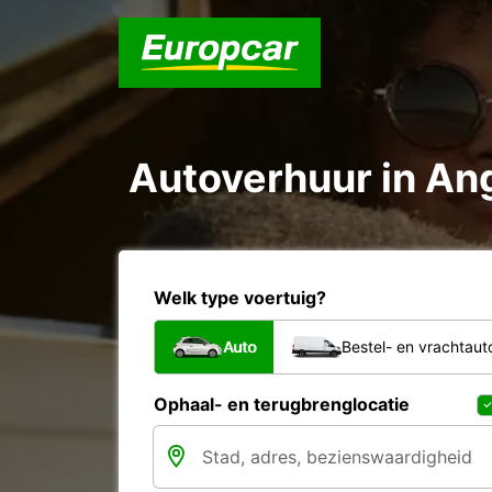
Autoverhuur in An
Welk type voertuig?
Auto
Bestel- en vrachtaut
Ophaal- en terugbrenglocatie