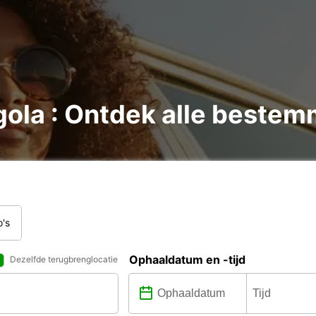
gola : Ontdek alle beste
o's
Ophaaldatum en -tijd
Dezelfde terugbrenglocatie