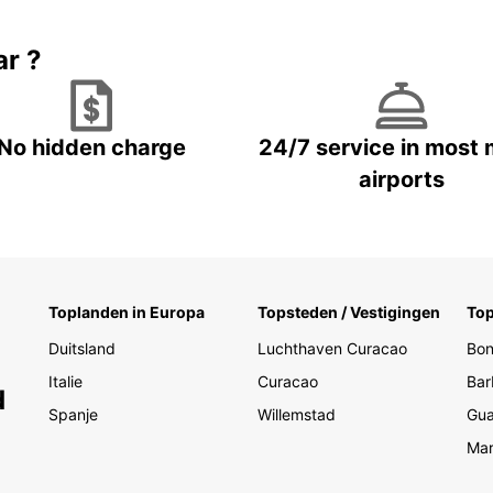
ar ?
No hidden charge
24/7 service in most 
airports
Toplanden in Europa
Topsteden / Vestigingen
Top
Duitsland
Luchthaven Curacao
Bon
Italie
Curacao
Bar
d
Spanje
Willemstad
Gua
Mar