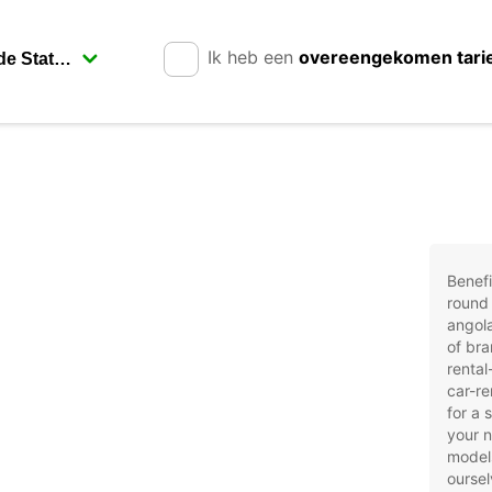
Ik heb een
overeengekomen tari
Benefi
round 
angola
of bra
rental
car-re
for a 
your 
models
oursel