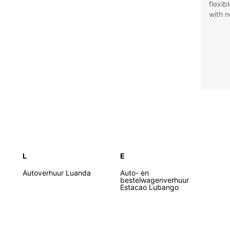
flexib
with n
L
E
Autoverhuur Luanda
Auto- en
bestelwagenverhuur
Estacao Lubango