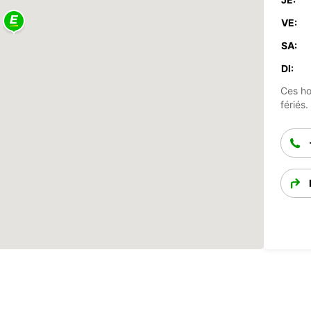
VE:
SA:
DI:
Ces ho
fériés.