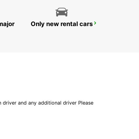
major
Only new rental cars
CASTRES AEROPORT
LABRUGUIERE - FRANCE
in driver and any additional driver Please