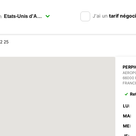
J'ai un
tarif négoc
n
12 25
PERPI
AEROPO
66000 
FRANC
Re
LU:
MA:
ME:
JE: