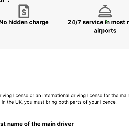
No hidden charge
24/7 service in most 
GERONA AIRPORT
VILOBÍ D'ONYAR - SPAIN
airports
driving license or an international driving license for the ma
d in the UK, you must bring both parts of your licence.
last name of the main driver